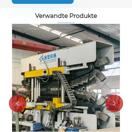
Verwandte Produkte
Gebrauchte HDPE 63 Doppel-Outlet-
Rohrproduktionsmaschine
Mehr sehen >>

